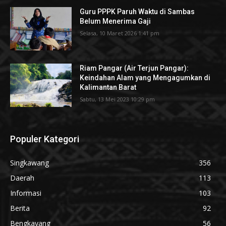
Guru PPPK Paruh Waktu di Sambas
Belum Menerima Gaji
Selasa, 10 Maret 2026 1:41 pm
Riam Pangar (Air Terjun Pangar):
Keindahan Alam yang Mengagumkan di
Kalimantan Barat
Sabtu, 13 Mei 2023 10:29 pm
Populer Kategori
Singkawang
356
Daerah
113
Informasi
103
Berita
92
Bengkayang
56