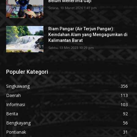
Belum Menerima Gaji
Selasa, 10 Maret 2026 1:41 pm
Riam Pangar (Air Terjun Pangar):
Keindahan Alam yang Mengagumkan di
Kalimantan Barat
Sabtu, 13 Mei 2023 10:29 pm
Populer Kategori
Singkawang
356
Daerah
113
Informasi
103
Berita
92
Bengkayang
56
Pontianak
31