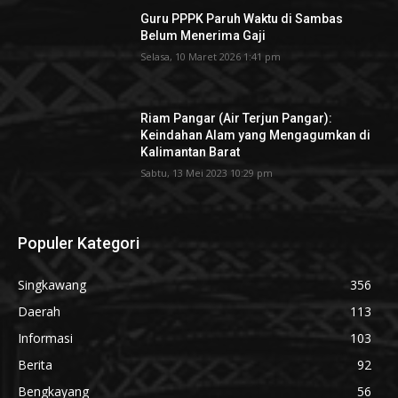
Guru PPPK Paruh Waktu di Sambas
Belum Menerima Gaji
Selasa, 10 Maret 2026 1:41 pm
Riam Pangar (Air Terjun Pangar):
Keindahan Alam yang Mengagumkan di
Kalimantan Barat
Sabtu, 13 Mei 2023 10:29 pm
Populer Kategori
Singkawang
356
Daerah
113
Informasi
103
Berita
92
Bengkayang
56