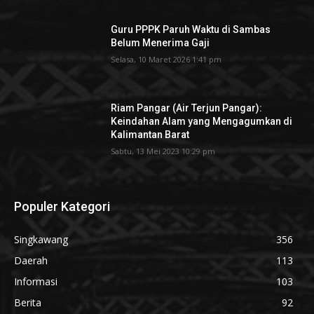
Guru PPPK Paruh Waktu di Sambas
Belum Menerima Gaji
Selasa, 10 Maret 2026 1:41 pm
Riam Pangar (Air Terjun Pangar):
Keindahan Alam yang Mengagumkan di
Kalimantan Barat
Sabtu, 13 Mei 2023 10:29 pm
Populer Kategori
Singkawang
356
Daerah
113
Informasi
103
Berita
92