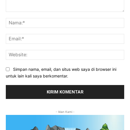
Komentar:
Na
Ema
Web
Simpan nama, email, dan situs web saya di browser ini
untuk lain kali saya berkomentar.
- Iklan Kami -