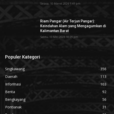
Selasa, 10 Maret 2026 1:41 pm
Riam Pangar (Air Terjun Pangar):
Keindahan Alam yang Mengagumkan di
Kalimantan Barat
Sabtu, 13 Mei 2023 10:29 pm
Populer Kategori
Singkawang
356
Daerah
113
Informasi
103
Berita
92
Bengkayang
56
Pontianak
31