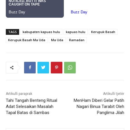
TAGS
kabupaten kapuas hulu
kapuas hulu
Kerupuk Basah
Kerupuk Basah Ma Uda
Ma Uda
Ramadan
Artikulli paraprak
Artikulli tjetër
Tahi Tangah Benteng Ritual
MenHam Diberi Gelar Patih
Adat Selesaikan Masalah
Nagari Binua Tarabit Oleh
Tapal Batas di Sambas
Panglima Jilah