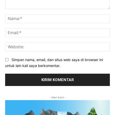
Komentar:
Na
Ema
Web
Simpan nama, email, dan situs web saya di browser ini
untuk lain kali saya berkomentar.
- Iklan Kami -