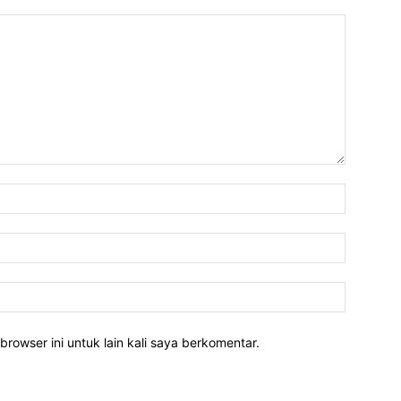
Nama:*
Email:*
Website:
rowser ini untuk lain kali saya berkomentar.