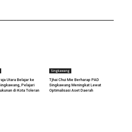
Singkawang
ja Utara Belajar ke
Tjhai Chui Mie Berharap PAD
ingkawang, Pelajari
Singkawang Meningkat Lewat
ukunan di Kota Toleran
Optimalisasi Aset Daerah