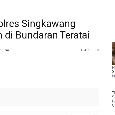
olres Singkawang
 di Bundaran Teratai
1:31 am
402
0