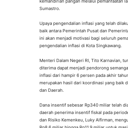
kemandirian pangan melalui pemanfaatan la
Sumastro.
Upaya pengendalian inflasi yang telah dilak
baik antara Pemerintah Pusat dan Pemeri
ini akan menjadi motivasi bagi seluruh pe
pengendalian inflasi di Kota Singkawang.
Menteri Dalam Negeri RI, Tito Karnavian, t
diterima dapat menjadi pendorong semangat
inflasi dari hampir 6 persen pada akhir tah
merupakan hasil dari koordinasi yang baik 
dan Daerah.
Dana insentif sebesar Rp340 miliar telah 
daerah penerima insentif fiskal pada perio
dan Risiko Kemenkeu, Luky Alfirman, mengu
Rp8,6 miliar hingga Rp11,9 miliar untuk mas