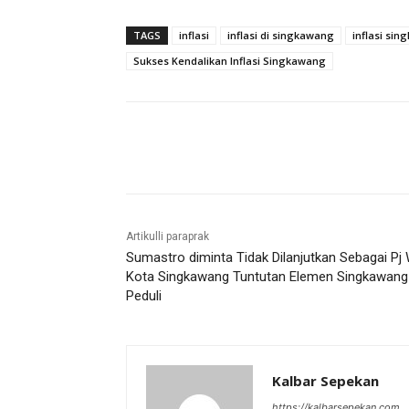
TAGS
inflasi
inflasi di singkawang
inflasi si
Sukses Kendalikan Inflasi Singkawang
Bagikan
Artikulli paraprak
Sumastro diminta Tidak Dilanjutkan Sebagai Pj 
Kota Singkawang Tuntutan Elemen Singkawang
Peduli
Kalbar Sepekan
https://kalbarsepekan.com