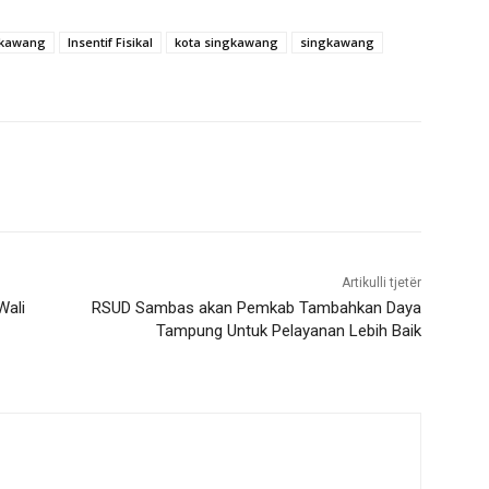
ngkawang
Insentif Fisikal
kota singkawang
singkawang
Artikulli tjetër
Wali
RSUD Sambas akan Pemkab Tambahkan Daya
Tampung Untuk Pelayanan Lebih Baik