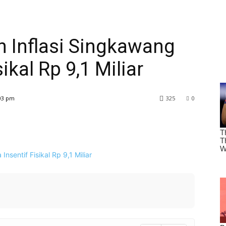
n Inflasi Singkawang
ikal Rp 9,1 Miliar
03 pm
325
0