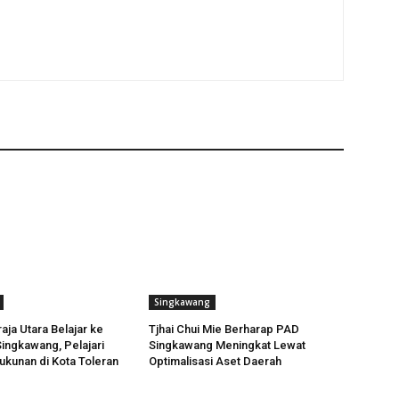
Singkawang
ja Utara Belajar ke
Tjhai Chui Mie Berharap PAD
ingkawang, Pelajari
Singkawang Meningkat Lewat
ukunan di Kota Toleran
Optimalisasi Aset Daerah