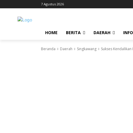
7 Agustus 2026
HOME
BERITA
DAERAH
INF
Beranda
Daerah
Singkawang
Sukses Kendalikan I