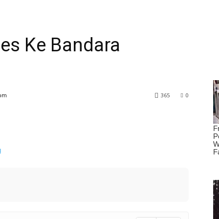
ses Ke Bandara
 pm
365
0