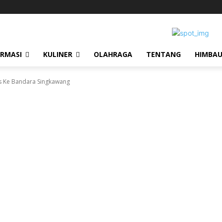
ORMASI
KULINER
OLAHRAGA
TENTANG
HIMBA
es Ke Bandara Singkawang