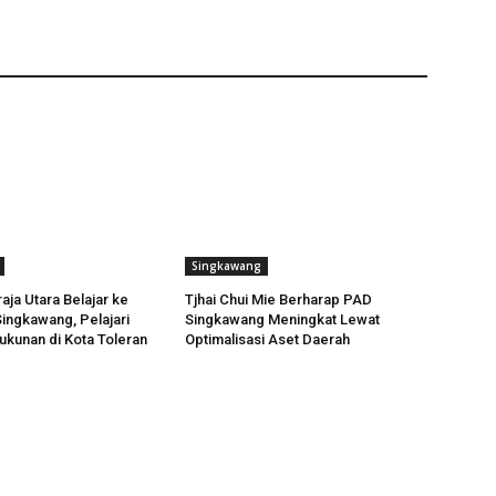
Singkawang
ja Utara Belajar ke
Tjhai Chui Mie Berharap PAD
ingkawang, Pelajari
Singkawang Meningkat Lewat
ukunan di Kota Toleran
Optimalisasi Aset Daerah