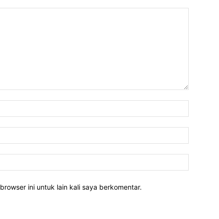
Nama:*
Email:*
Website:
rowser ini untuk lain kali saya berkomentar.