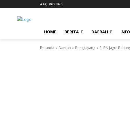
4 Agustus 2026
HOME
BERITA
DAERAH
INF
Beranda
Daerah
Bengkayang
PLBN Jagoi Baban