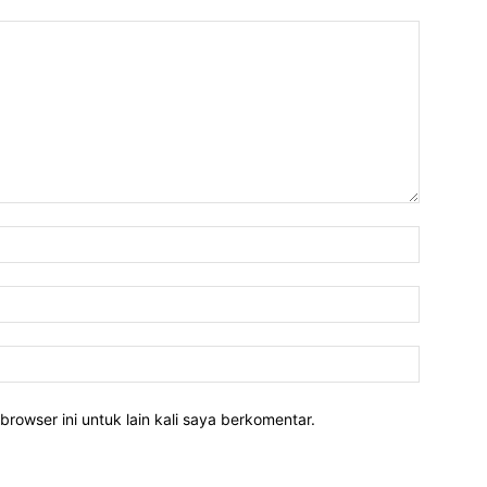
Nama:*
Email:*
Website:
rowser ini untuk lain kali saya berkomentar.