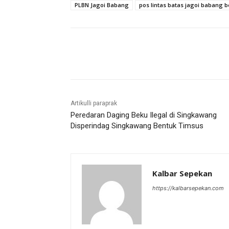
PLBN Jagoi Babang
pos lintas batas jagoi babang
Bagikan
Artikulli paraprak
Peredaran Daging Beku Ilegal di Singkawang
Disperindag Singkawang Bentuk Timsus
Kalbar Sepekan
https://kalbarsepekan.com