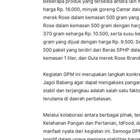
Beberapa produk yang tersedia antara lain
harga Rp. 16.000, minyak goreng Camar dala
merek Rose dalam kemasan 500 gram yang d
Rose dalam kemasan 500 gram dengan harga
370 gram seharga Rp. 10.500, serta susu 
gram yang dijual dengan harga Rp. 9.500. S
500 paket yang terdiri dari Beras SPHP da
kemasan 1 liter, dan Gula merek Rose Bran
Kegiatan GPM ini merupakan langkah konkr
Jagoi Babang agar dapat mengakses pangan
stabil dan terjangkau adalah salah satu fak
terutama di daerah perbatasan.
Melalui kolaborasi antara berbagai pihak, 
Ketahanan Pangan dan Pertanian, IdFood, d
manfaat nyata dari kegiatan ini. Semoga G
positif dalam upaya menjaga stabilitas ha