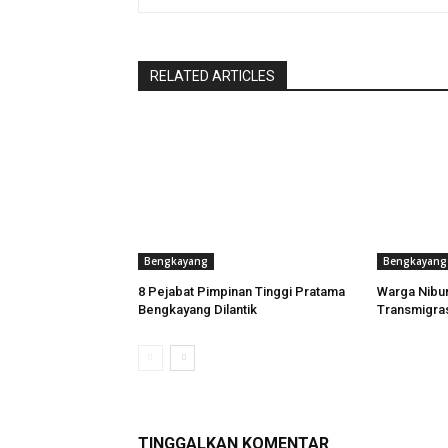
RELATED ARTICLES
Bengkayang
Bengkayang
8 Pejabat Pimpinan Tinggi Pratama
Warga Nibu
Bengkayang Dilantik
Transmigra
TINGGALKAN KOMENTAR