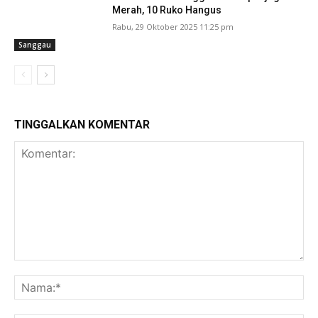
Merah, 10 Ruko Hangus
Rabu, 29 Oktober 2025 11:25 pm
Sanggau
TINGGALKAN KOMENTAR
Komentar:
Na