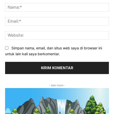
Komentar:
Na
Ema
Web
Simpan nama, email, dan situs web saya di browser ini
untuk lain kali saya berkomentar.
- Iklan Kami -