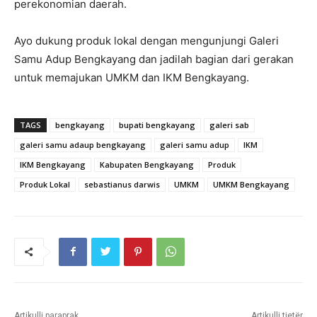
perekonomian daerah.
Ayo dukung produk lokal dengan mengunjungi Galeri
Samu Adup Bengkayang dan jadilah bagian dari gerakan
untuk memajukan UMKM dan IKM Bengkayang.
TAGS
bengkayang
bupati bengkayang
galeri sab
galeri samu adaup bengkayang
galeri samu adup
IKM
IKM Bengkayang
Kabupaten Bengkayang
Produk
Produk Lokal
sebastianus darwis
UMKM
UMKM Bengkayang
Artikulli paraprak
Artikulli tjetër