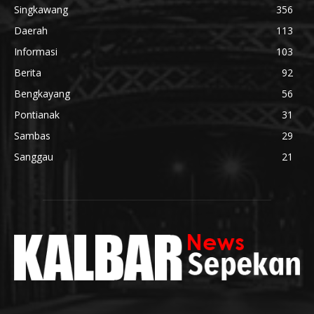
Singkawang
356
Daerah
113
Informasi
103
Berita
92
Bengkayang
56
Pontianak
31
Sambas
29
Sanggau
21