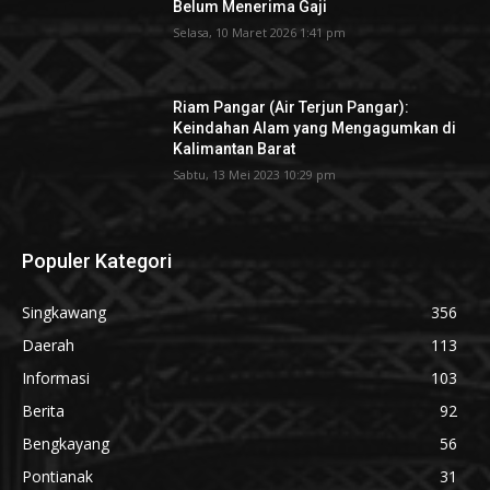
Belum Menerima Gaji
Selasa, 10 Maret 2026 1:41 pm
Riam Pangar (Air Terjun Pangar):
Keindahan Alam yang Mengagumkan di
Kalimantan Barat
Sabtu, 13 Mei 2023 10:29 pm
Populer Kategori
Singkawang
356
Daerah
113
Informasi
103
Berita
92
Bengkayang
56
Pontianak
31