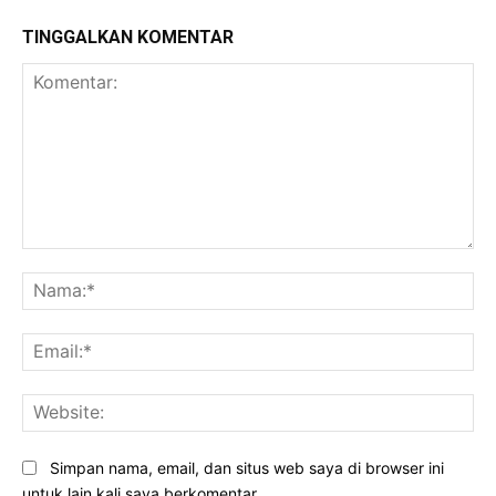
TINGGALKAN KOMENTAR
Komentar:
Na
Ema
Web
Simpan nama, email, dan situs web saya di browser ini
untuk lain kali saya berkomentar.