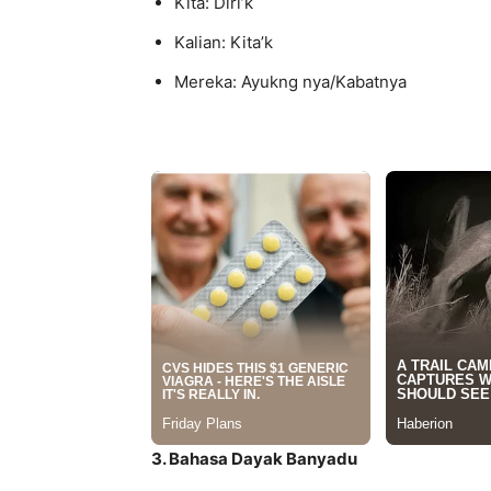
Kita: Diri’k
Kalian: Kita’k
Mereka: Ayukng nya/Kabatnya
3. Bahasa Dayak Banyadu