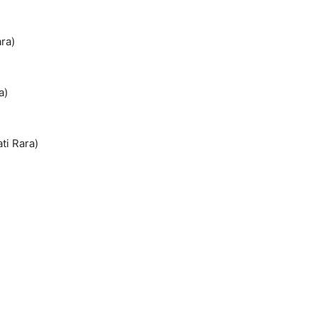
ara)
a)
ti Rara)