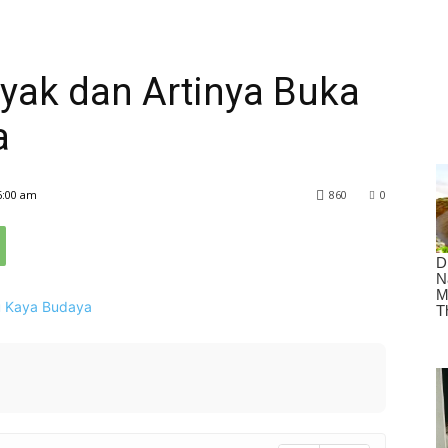
yak dan Artinya Buka
a
6:00 am
860
0