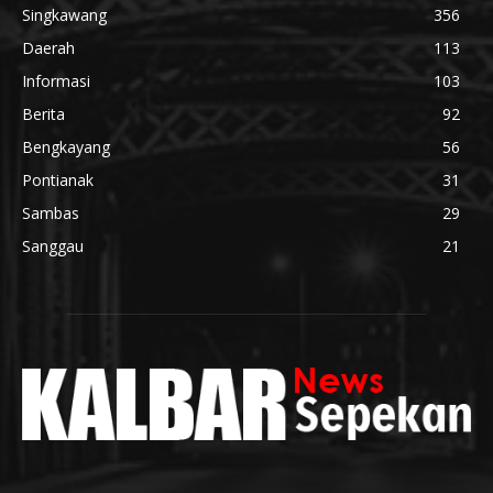
Singkawang
356
Daerah
113
Informasi
103
Berita
92
Bengkayang
56
Pontianak
31
Sambas
29
Sanggau
21