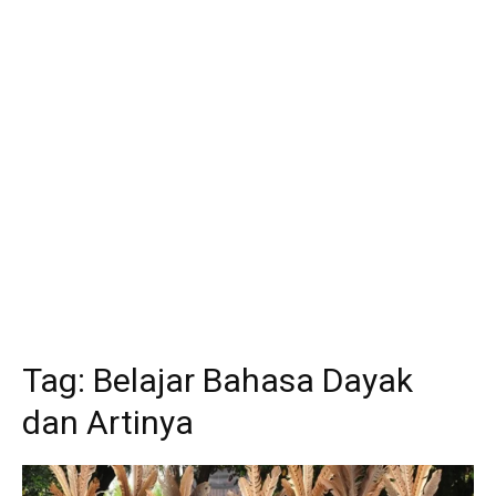
Tag:
Belajar Bahasa Dayak
dan Artinya