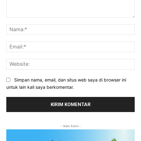
Komentar:
Na
Ema
Web
Simpan nama, email, dan situs web saya di browser ini
untuk lain kali saya berkomentar.
- Iklan Kami -