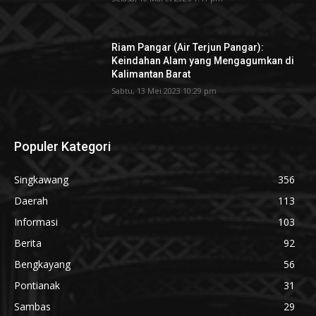
Riam Pangar (Air Terjun Pangar):
Keindahan Alam yang Mengagumkan di
Kalimantan Barat
Sabtu, 13 Mei 2023 10:29 pm
Populer Kategori
Singkawang
356
Daerah
113
Informasi
103
Berita
92
Bengkayang
56
Pontianak
31
Sambas
29