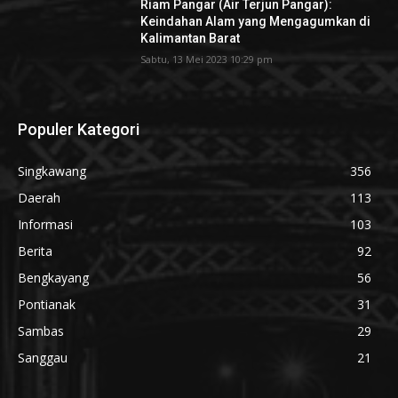
Riam Pangar (Air Terjun Pangar):
Keindahan Alam yang Mengagumkan di
Kalimantan Barat
Sabtu, 13 Mei 2023 10:29 pm
Populer Kategori
Singkawang
356
Daerah
113
Informasi
103
Berita
92
Bengkayang
56
Pontianak
31
Sambas
29
Sanggau
21