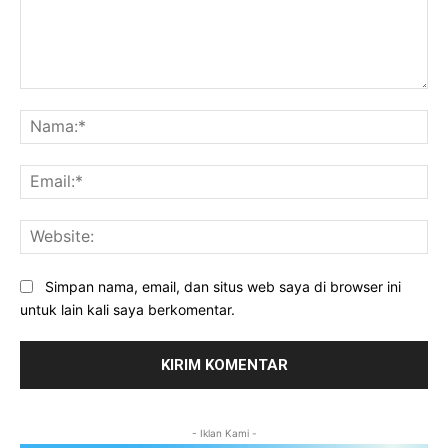
Komentar:
Na
Ema
Web
Simpan nama, email, dan situs web saya di browser ini
untuk lain kali saya berkomentar.
- Iklan Kami -