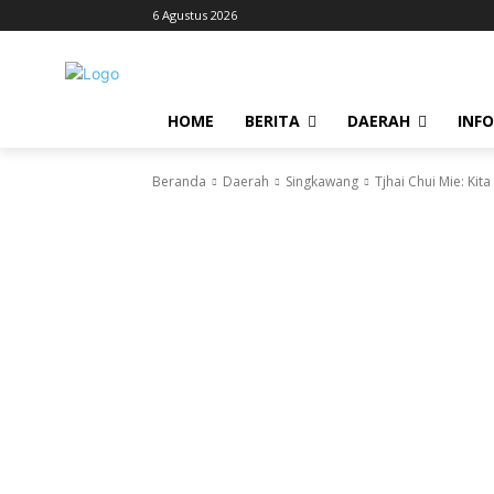
6 Agustus 2026
HOME
BERITA
DAERAH
INF
Beranda
Daerah
Singkawang
Tjhai Chui Mie: Ki