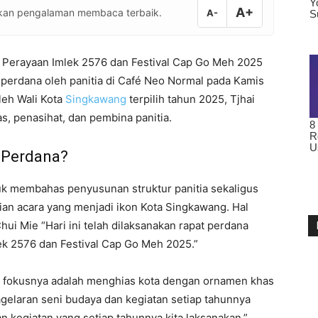
A+
atkan pengalaman membaca terbaik.
A-
 Perayaan Imlek 2576 dan Festival Cap Go Meh 2025
 perdana oleh panitia di Café Neo Normal pada Kamis
oleh Wali Kota
Singkawang
terpilih tahun 2025, Tjhai
s, penasihat, dan pembina panitia.
 Perdana?
uk membahas penyusunan struktur panitia sekaligus
an acara yang menjadi ikon Kota Singkawang. Hal
ui Mie “Hari ini telah dilaksanakan rapat perdana
k 2576 dan Festival Cap Go Meh 2025.”
di fokusnya adalah menghias kota dengan ornamen khas
agelaran seni budaya dan kegiatan setiap tahunnya
n kegiatan yang setiap tahunnya kita laksanakan,”