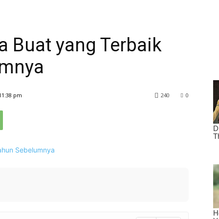
ta Buat yang Terbaik
umnya
11:38 pm
240
0