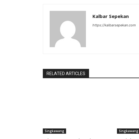
Kalbar Sepekan
https://kalbarsepekan.com
RELATED ARTICLES
Singkawang
Singkawang