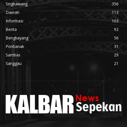
Singkawang
356
Daerah
113
Informasi
103
Berita
92
Bengkayang
56
Pontianak
31
Sambas
29
Sanggau
21