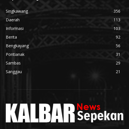
Singkawang
356
Daerah
113
Informasi
103
Berita
92
Bengkayang
56
Pontianak
31
Sambas
29
Sanggau
21