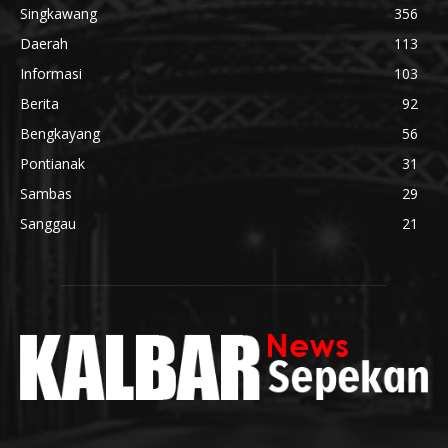
Singkawang
356
Daerah
113
Informasi
103
Berita
92
Bengkayang
56
Pontianak
31
Sambas
29
Sanggau
21