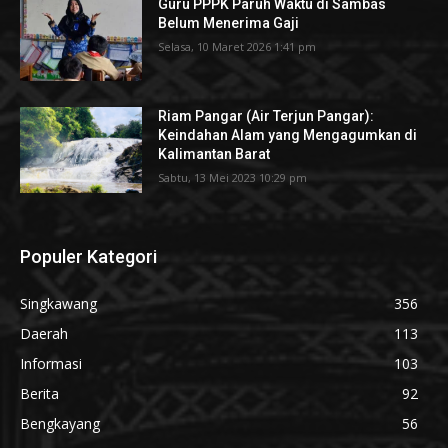
Guru PPPK Paruh Waktu di Sambas
Belum Menerima Gaji
Selasa, 10 Maret 2026 1:41 pm
Riam Pangar (Air Terjun Pangar):
Keindahan Alam yang Mengagumkan di
Kalimantan Barat
Sabtu, 13 Mei 2023 10:29 pm
Populer Kategori
Singkawang
356
Daerah
113
Informasi
103
Berita
92
Bengkayang
56