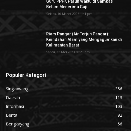
Guru PPPK Paruh Waktu di Sambas
Belum Menerima Gaji
Selasa, 10 Maret 2026 1:41 pm
Riam Pangar (Air Terjun Pangar):
Keindahan Alam yang Mengagumkan di
Kalimantan Barat
Sabtu, 13 Mei 2023 10:29 pm
Populer Kategori
Singkawang
356
Daerah
113
Informasi
103
Berita
92
Bengkayang
56