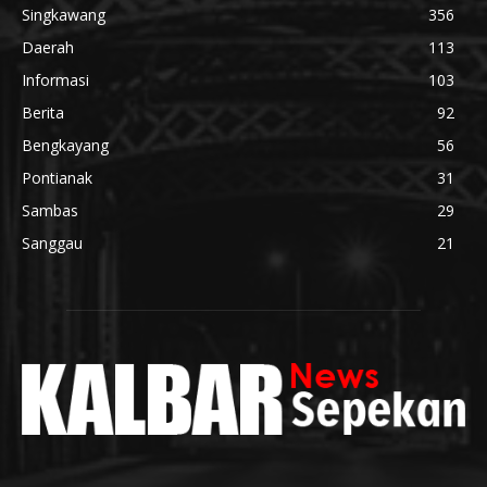
Singkawang
356
Daerah
113
Informasi
103
Berita
92
Bengkayang
56
Pontianak
31
Sambas
29
Sanggau
21