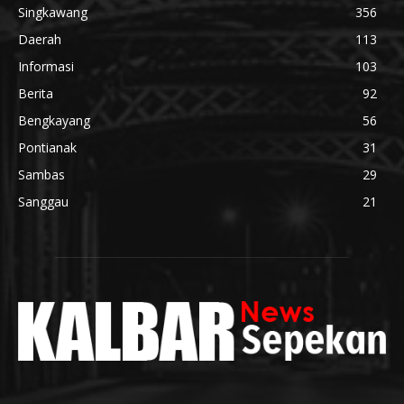
Singkawang
356
Daerah
113
Informasi
103
Berita
92
Bengkayang
56
Pontianak
31
Sambas
29
Sanggau
21