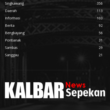
Singkawang
356
Daerah
113
Informasi
103
Berita
92
Bengkayang
56
Pontianak
31
Sambas
29
Sanggau
21