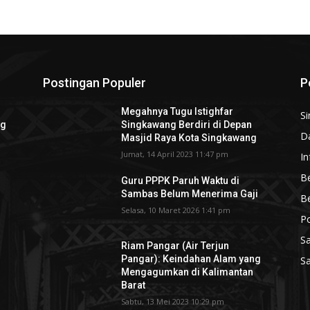
Postingan Populer
P
Megahnya Tugu Istighfar
S
ng
Singkawang Berdiri di Depan
D
Masjid Raya Kota Singkawang
Jumat, 14 April 2023 11:47 pm
In
Be
Guru PPPK Paruh Waktu di
Sambas Belum Menerima Gaji
B
Selasa, 10 Maret 2026 1:41 pm
P
S
Riam Pangar (Air Terjun
Pangar): Keindahan Alam yang
S
Mengagumkan di Kalimantan
Barat
Sabtu, 13 Mei 2023 10:29 pm