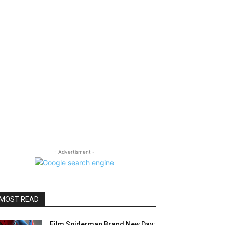
- Advertisment -
MOST READ
Film Spiderman Brand New Day: