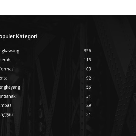
opuler Kategori
ingkawang
356
aerah
113
formasi
103
rita
92
engkayang
56
ontianak
31
ambas
29
anggau
21