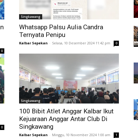
Singkawang
an
Whatsapp Palsu Aulia Candra
Ternyata Penipu
Kalbar Sepekan
-
Selasa, 10 Desember 2024 11:42 pm
0
0
Singkawang
100 Bibit Atlet Anggar Kalbar Ikut
Kejuaraan Anggar Antar Club Di
Singkawang
0
Kalbar Sepekan
-
Minggu, 10 November 2024 1:00 am
1