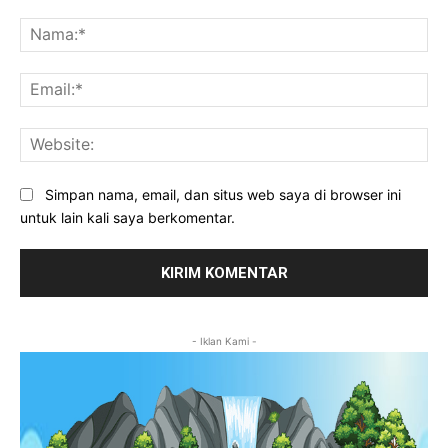
Komentar:
Na
Ema
Web
Simpan nama, email, dan situs web saya di browser ini
untuk lain kali saya berkomentar.
- Iklan Kami -