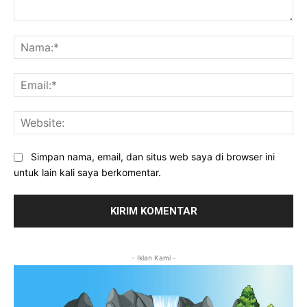
Komentar:
Na
Ema
Web
Simpan nama, email, dan situs web saya di browser ini
untuk lain kali saya berkomentar.
- Iklan Kami -