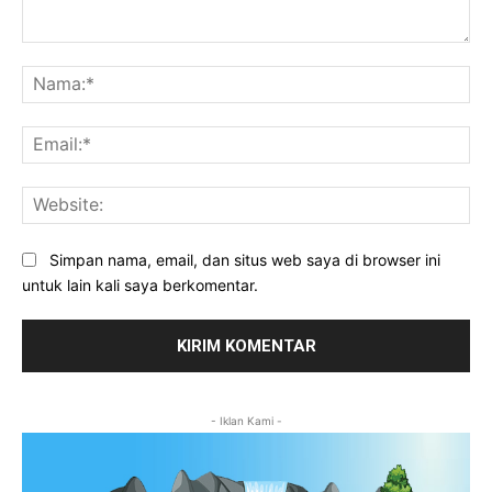
Komentar:
Na
Ema
Web
Simpan nama, email, dan situs web saya di browser ini
untuk lain kali saya berkomentar.
- Iklan Kami -