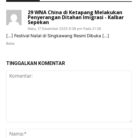
29 WNA China di Ketapang Melakukan
Penyerangan Ditahan Imigrasi - Kalbar
Sepekan
Rabu, 17 Desember 2025 9:38 pm Pada 21:38
[…] Festival Natal di Singkawang Resmi Dibuka […]
Balas
TINGGALKAN KOMENTAR
Komentar:
Na