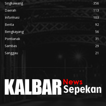
Singkawang
356
Daerah
113
Informasi
103
Berita
92
Bengkayang
56
Pontianak
31
Sambas
29
Sanggau
21