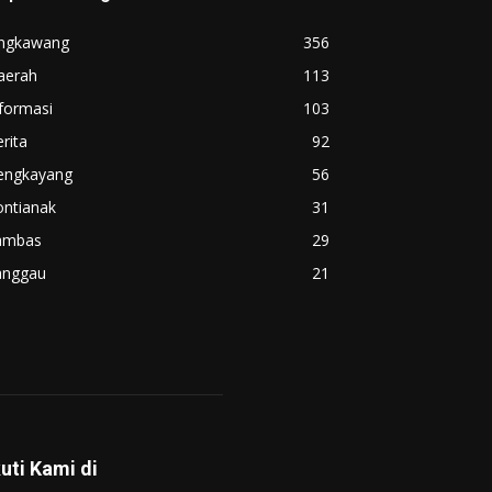
ingkawang
356
aerah
113
formasi
103
rita
92
engkayang
56
ontianak
31
ambas
29
anggau
21
kuti Kami di