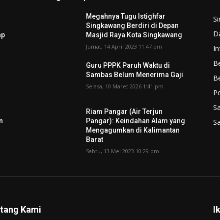
Megahnya Tugu Istighfar
S
Singkawang Berdiri di Depan
D
ap
Masjid Raya Kota Singkawang
Jumat, 14 April 2023 11:47 pm
In
Be
Guru PPPK Paruh Waktu di
Sambas Belum Menerima Gaji
B
Selasa, 10 Maret 2026 1:41 pm
P
S
Riam Pangar (Air Terjun
n
Pangar): Keindahan Alam yang
S
Mengagumkan di Kalimantan
Barat
Sabtu, 13 Mei 2023 10:29 pm
tang Kami
I