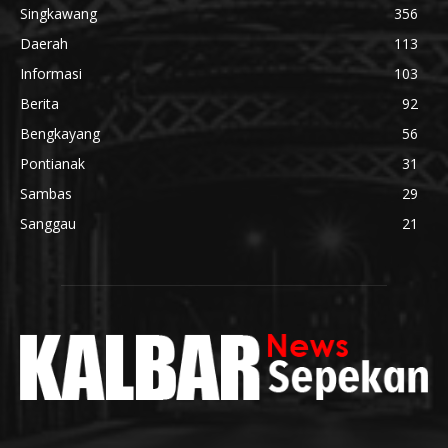
Singkawang
356
Daerah
113
Informasi
103
Berita
92
Bengkayang
56
Pontianak
31
Sambas
29
Sanggau
21