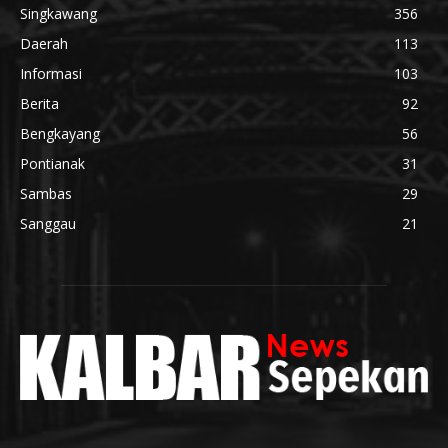
Singkawang
356
Daerah
113
Informasi
103
Berita
92
Bengkayang
56
Pontianak
31
Sambas
29
Sanggau
21