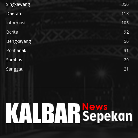
Singkawang
356
Daerah
113
Informasi
103
Berita
92
Bengkayang
56
Pontianak
31
Sambas
29
Sanggau
21