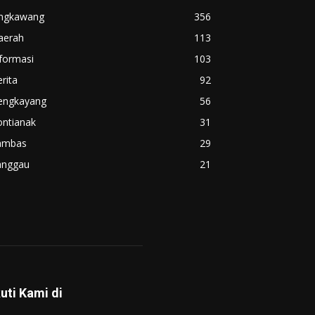
ingkawang
356
aerah
113
formasi
103
rita
92
engkayang
56
ontianak
31
ambas
29
anggau
21
kuti Kami di