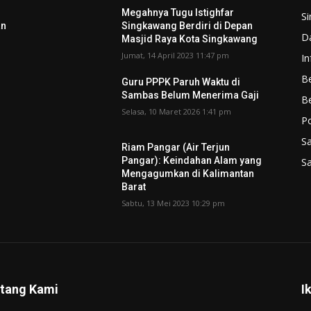
Megahnya Tugu Istighfar
S
an
Singkawang Berdiri di Depan
D
Masjid Raya Kota Singkawang
Jumat, 14 April 2023 11:47 pm
In
Be
Guru PPPK Paruh Waktu di
Sambas Belum Menerima Gaji
B
Selasa, 10 Maret 2026 1:41 pm
P
S
Riam Pangar (Air Terjun
Pangar): Keindahan Alam yang
S
Mengagumkan di Kalimantan
Barat
Sabtu, 13 Mei 2023 10:29 pm
tang Kami
I