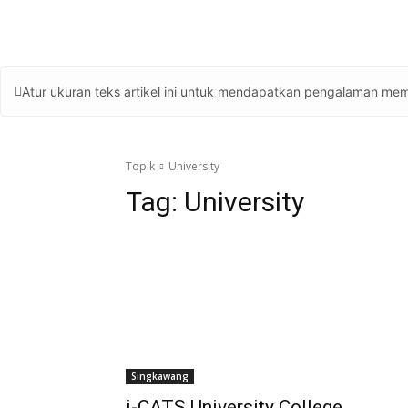
Atur ukuran teks artikel ini untuk mendapatkan pengalaman mem
Topik
University
Tag:
University
Singkawang
i-CATS University College