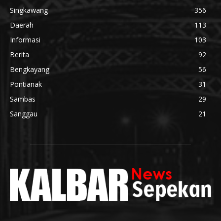
Singkawang
356
Daerah
113
Informasi
103
Berita
92
Bengkayang
56
Pontianak
31
Sambas
29
Sanggau
21