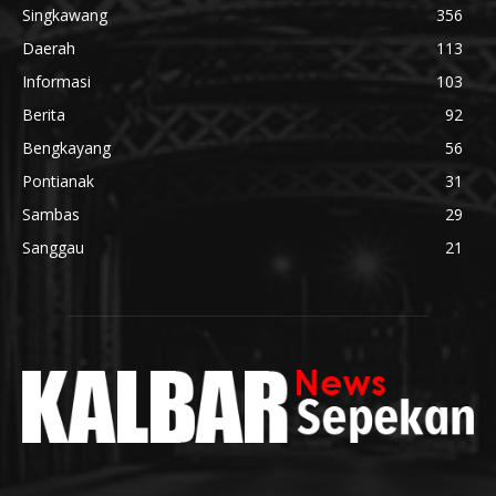
Singkawang
356
Daerah
113
Informasi
103
Berita
92
Bengkayang
56
Pontianak
31
Sambas
29
Sanggau
21