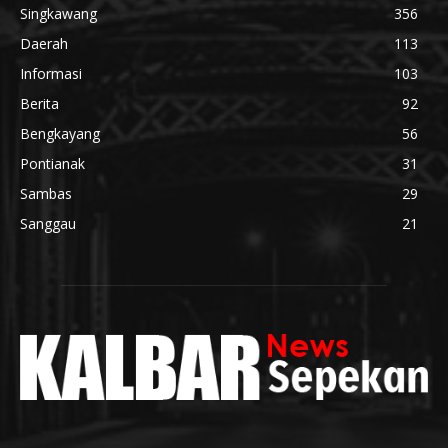
Singkawang
356
Daerah
113
Informasi
103
Berita
92
Bengkayang
56
Pontianak
31
Sambas
29
Sanggau
21