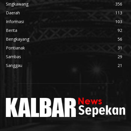
Singkawang
356
Daerah
113
Informasi
103
Berita
92
Bengkayang
56
Pontianak
31
Sambas
29
Sanggau
21