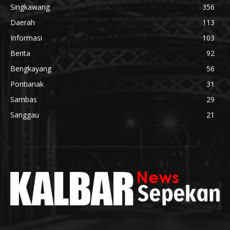
Singkawang
356
Daerah
113
Informasi
103
Berita
92
Bengkayang
56
Pontianak
31
Sambas
29
Sanggau
21