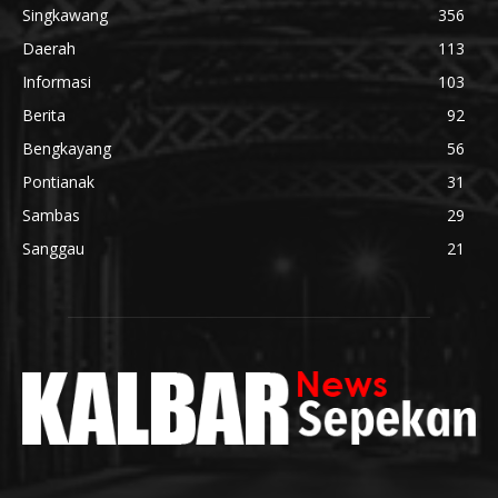
Singkawang
356
Daerah
113
Informasi
103
Berita
92
Bengkayang
56
Pontianak
31
Sambas
29
Sanggau
21