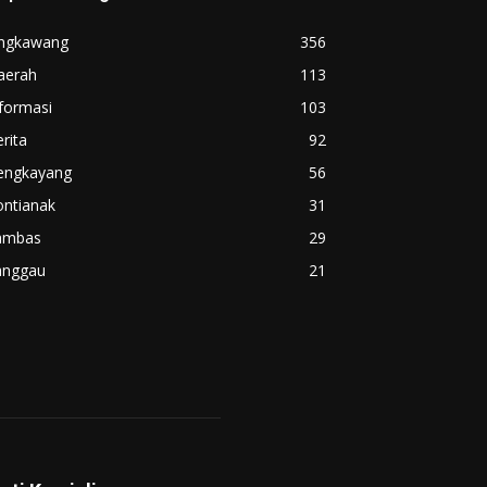
ingkawang
356
aerah
113
formasi
103
rita
92
engkayang
56
ontianak
31
ambas
29
anggau
21