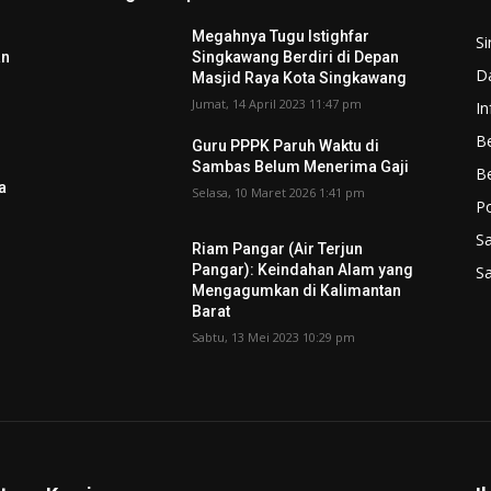
Megahnya Tugu Istighfar
S
an
Singkawang Berdiri di Depan
D
Masjid Raya Kota Singkawang
Jumat, 14 April 2023 11:47 pm
In
Be
Guru PPPK Paruh Waktu di
Sambas Belum Menerima Gaji
B
a
Selasa, 10 Maret 2026 1:41 pm
P
S
Riam Pangar (Air Terjun
Pangar): Keindahan Alam yang
S
Mengagumkan di Kalimantan
Barat
Sabtu, 13 Mei 2023 10:29 pm