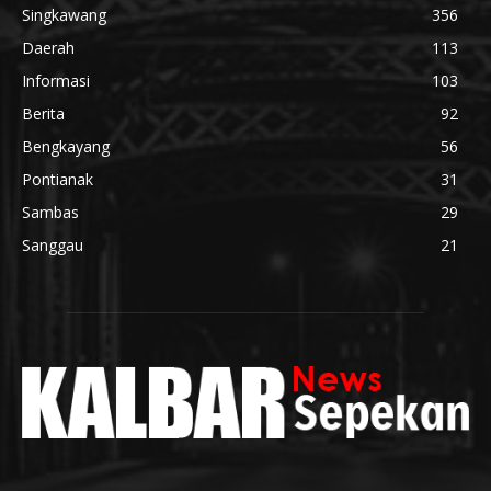
Singkawang
356
Daerah
113
Informasi
103
Berita
92
Bengkayang
56
Pontianak
31
Sambas
29
Sanggau
21