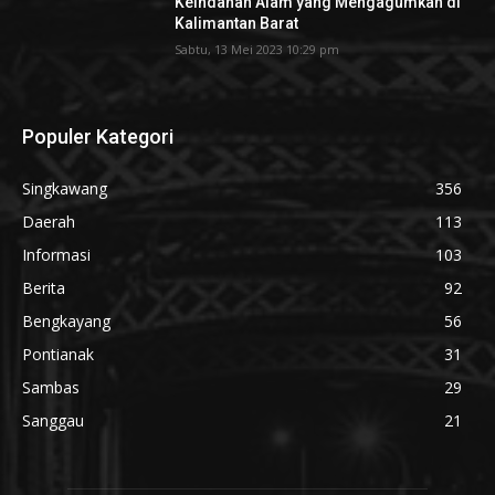
Keindahan Alam yang Mengagumkan di
Kalimantan Barat
Sabtu, 13 Mei 2023 10:29 pm
Populer Kategori
Singkawang
356
Daerah
113
Informasi
103
Berita
92
Bengkayang
56
Pontianak
31
Sambas
29
Sanggau
21