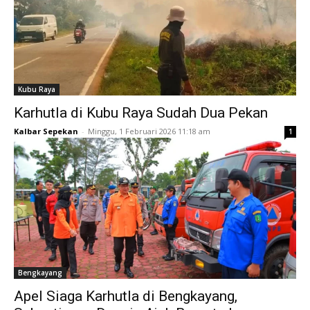
Kubu Raya
Karhutla di Kubu Raya Sudah Dua Pekan
Kalbar Sepekan
-
Minggu, 1 Februari 2026 11:18 am
1
Bengkayang
Apel Siaga Karhutla di Bengkayang,